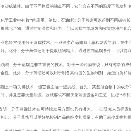
被冷却成液体。由于不同物质的沸点不同，它们会在不同的温度下蒸发和
在化学工业中有着**的应用。例如，石油经过分子蒸馏可以得到不同碳链
于提纯化合物。通过控制温度和压力，可以选择性地蒸发和收集纯净的化
行业也经常使用分子蒸馏技术。一些酒类产品如威士忌和龙舌兰酒，在生产
更好。此外，分子蒸馏还用于提取植物精油。通过控制蒸馏条件，可以提
造领域，分子蒸馏是非常重要的技术。对于一些药物来说，只有纯净的成
安全性。此外，分子蒸馏还可以用于制备高纯度的生物制剂，如蛋白质和
蒸馏是一项关键技术，但它也面临一些挑战。首先，某些混合物中的成分
时，并且需要大量能源。这就要求不断优化蒸馏设备和工艺，以提**率
究表明，分子蒸馏技术在可持续发展方面也具有潜力。一些研究人员探索使
馏相比，分子蒸馏可以更好地控制产品的纯度和质量，有助于减少废物和