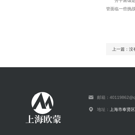
分子蒸馏
管面临一些挑
上一篇：没
邮箱：
40119862@q
地址：
上海市奉贤区