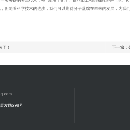
是一项关键的分离技术，被**应用于化学、食品加工和药物制造等行业。
战，但随着科学技术的进步，我们可以期待分子蒸馏在未来的发展，为我
有了！
下一篇：
q.com
展发路298号