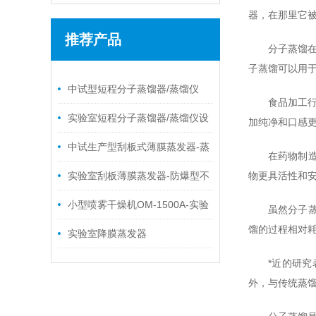
器，在那里它
推荐产品
分子蒸馏
子蒸馏可以用
/ RELATED NEWS
中试型短程分子蒸馏器/蒸馏仪
食品加工
实验室短程分子蒸馏器/蒸馏仪设
加纯净和口感
备
中试生产型刮板式薄膜蒸发器-蒸
在药物制
馏薄膜蒸发器设备
实验室刮板薄膜蒸发器-防爆型不
物更具活性和
锈钢薄膜蒸发器
小型喷雾干燥机OM-1500A-实验
虽然分子
馏的过程相对耗
室专用
实验室降膜蒸发器
*近的研
外，与传统蒸