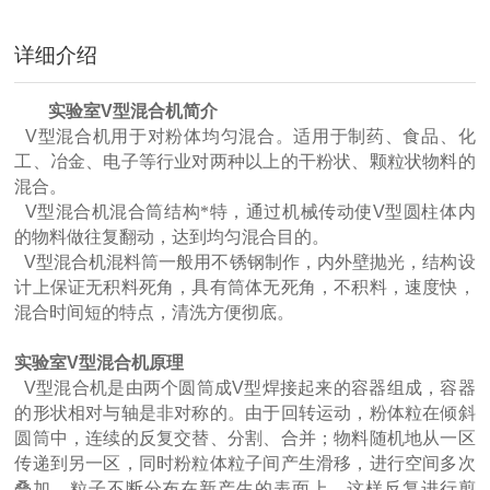
详细介绍
实验室
V
型混合机简介
V
型混合机用于对粉体均匀混合。适用于制药、食品、化
工、冶金、电子等行业对两种以上的干粉状、颗粒状物料的
混合。
V
型混合机混合筒结构*特，通过机械传动使
V
型圆柱体内
的物料做往复翻动，达到均匀混合目的。
V
型混合机混料筒一般用不锈钢制作，内外壁抛光，结构设
计上保证无积料死角，具有筒体无死角，不积料，速度快，
混合时间短的特点，清洗方便彻底。
实验室
V
型混合机原理
V
型混合机是由两个圆筒成
V
型焊接起来的容器组成，容器
的形状相对与轴是非对称的。由于回转运动，粉体粒在倾斜
圆筒中，连续的反复交替、分割、合并；物料随机地从一区
传递到另一区，同时粉粒体粒子间产生滑移，进行空间多次
叠加，粒子不断分布在新产生的表面上，这样反复进行剪