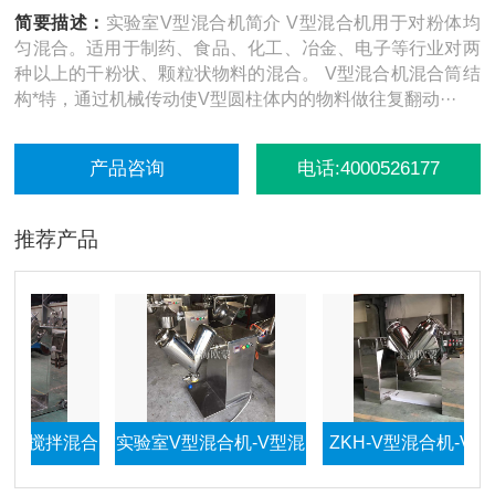
简要描述：
实验室V型混合机简介 V型混合机用于对粉体均
匀混合。适用于制药、食品、化工、冶金、电子等行业对两
种以上的干粉状、颗粒状物料的混合。 V型混合机混合筒结
构*特，通过机械传动使V型圆柱体内的物料做往复翻动···
产品咨询
电话:4000526177
推荐产品
式搅拌混合
实验室V型混合机-V型混
ZKH-V型混合机-V型混
料机
料机