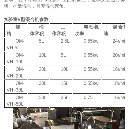
切、扩散混合，且无混合死角。
实验室
V
型混合机参数
规
桶
工
电动机
混合转
格
体容积
作容积
功率
速
OM-
5L
2.5L
0.55kw
24r/min
VH-5L
OM-
10L
5L
0.55kw
20r/min
VH -10L
OM-
20L
10L
0.55kw
18r/min
VH -20L
OM-
30L
15L
0.55kw
18r/min
VH -30L
OM-
50L
25L
0.75
16r/min
VH -50L