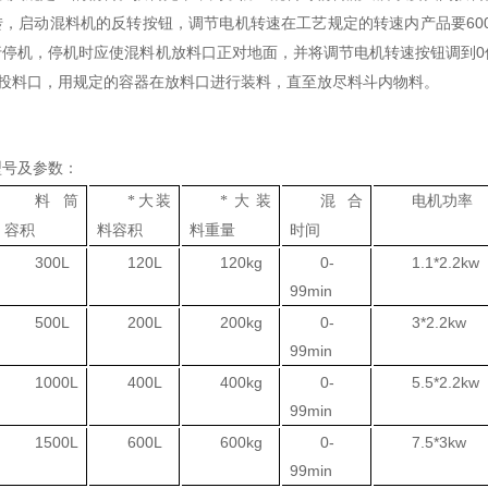
60
转，启动混料机的反转按钮，调节电机转速在工艺规定的转速内产品要
0
行停机，停机时应使混料机放料口正对地面，并将调节电机转速按钮调到
投料口，用规定的容器在放料口进行装料，直至放尽料斗内物料。
型号及参数：
料筒
*大装
*大装
混合
电机功率
容积
料容积
料重量
时间
300L
120L
120kg
0-
1.1*2.2kw
99min
500L
200L
200kg
0-
3*2.2kw
99min
1000L
400L
400kg
0-
5.5*2.2kw
99min
1500L
600L
600kg
0-
7.5*3kw
99min