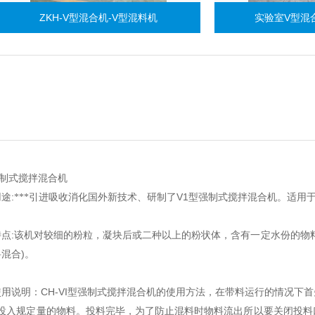
ZKH-V型混合机-V型混料机
实验室V型混合机-V型混
制式搅拌混合机
:
V1
用途
***引进吸收消化国外新技术、研制了
型强制式搅拌混合机。适用
:
特点
该机对较细的粉粒，凝块后或二种以上的粉状体，含有一定水份的物
)
料混合
。
CH-VI
使用说明：
型强制式搅拌混合机的使用方法，在带料运行的情况下首
投入规定量的物料。投料完毕，为了防止混料时物料流出所以要关闭投料