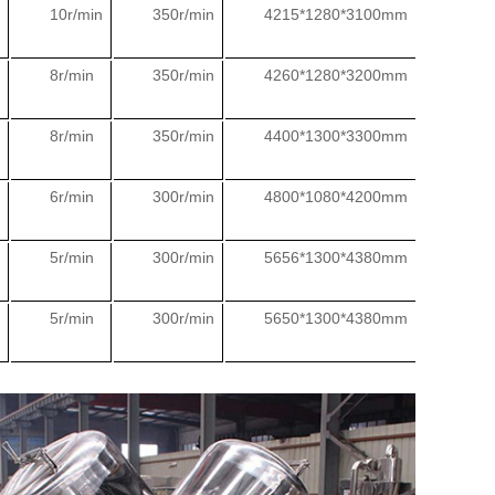
10r/min
350r/min
4215*1280*3100mm
2000
8r/min
350r/min
4260*1280*3200mm
2040
8r/min
350r/min
4400*1300*3300mm
2500
6r/min
300r/min
4800*1080*4200mm
3000
5r/min
300r/min
5656*1300*4380mm
3500
5r/min
300r/min
5650*1300*4380mm
3800