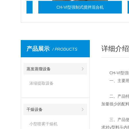
CH-VI型强制式搅拌混合机
详细介绍
产品展示
/ PRODUCTS
蒸发蒸馏设备
CH-VI
型强
一、主要
浓缩提取设备
二、产品
加量很少的配
干燥设备
三、产品
小型喷雾干燥机
v
求对
型料斗内