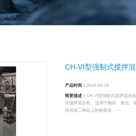
CH-VI型强制式搅拌
产品时间：
2019-09-18
简要描述：
CH-VI型强制式搅拌混合
式搅拌混合机。适用于制药、食品、
块后或二种以上的粉状体，···