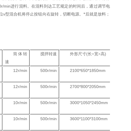
0r/min
进行混料。在混料到达工艺规定的时间后，通过调节电
v
位
型混合机将停止按钮向右旋转，切断电源。*后就是放料；
(
)
筒体转
搅拌转速
外形尺寸
长×宽×高
重量
速
12r/min
500r/min
2100*650*1850mm
450k
12r/min
500r/min
2700*800*2050mm
480k
10r/min
500r/min
3000*1050*2450mm
950k
10r/min
500r/min
3600*1100*3100mm
1020